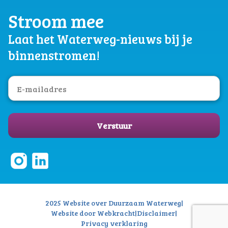
Stroom mee
Laat het Waterweg-nieuws bij je
binnenstromen!
Verstuur
2025 Website over Duurzaam Waterweg
|
Website door Webkracht
|
Disclaimer
|
Privacy verklaring