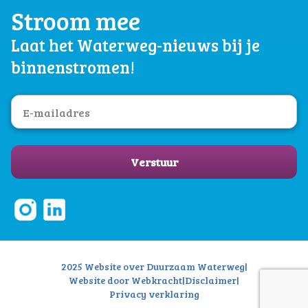
Stroom mee
Laat het Waterweg-nieuws bij je
binnenstromen!
Verstuur
2025 Website over Duurzaam Waterweg
|
Website door Webkracht
|
Disclaimer
|
Privacy verklaring