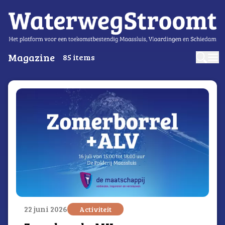
Magazine
85
items
logo
22 juni 2026
Activiteit