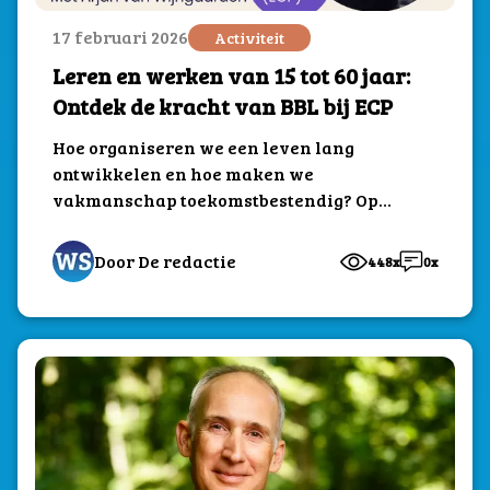
17 februari 2026
Activiteit
Leren en werken van 15 tot 60 jaar:
Ontdek de kracht van BBL bij ECP
Hoe organiseren we een leven lang
ontwikkelen en hoe maken we
vakmanschap toekomstbestendig? Op
donderdag 26 februari strijkt de
Break to Innovate lunchbreak...
Door De redactie
448x
0x