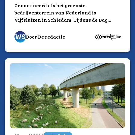
Genomineerd als het groenste
bedrijventerrein van Nederland is
Vijfsluizen in Schiedam. Tijdens de Dag
van Bedrijventerreinen is de winnaar
van 2026 bekend gemaakt.
Door De redactie
287x
0x