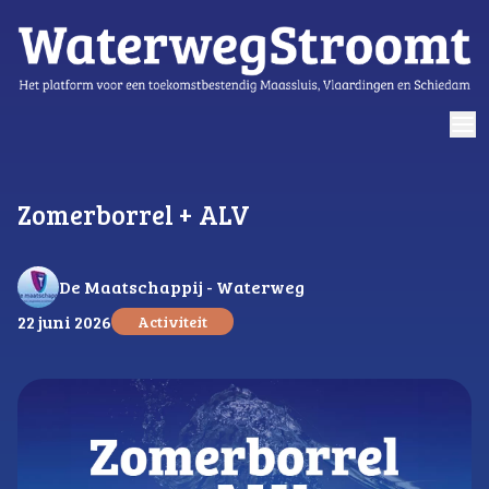
logo
Zomerborrel + ALV
De Maatschappij - Waterweg
22 juni 2026
Activiteit