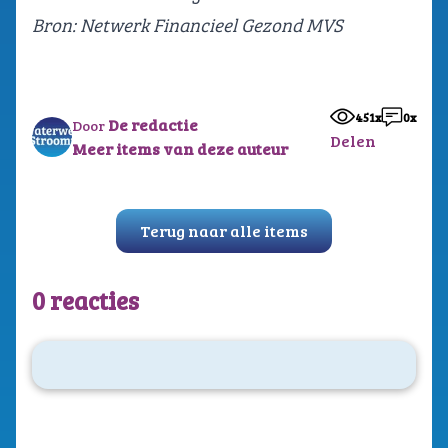
Bron:
Netwerk Financieel Gezond MVS
451x
0x
De redactie
Door
Delen
Meer items van deze auteur
Terug naar alle items
0 reacties