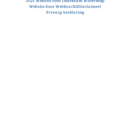
2025 Website over Duurzaam Waterweg
|
Website door Webkracht
|
Disclaimer
|
Privacy verklaring