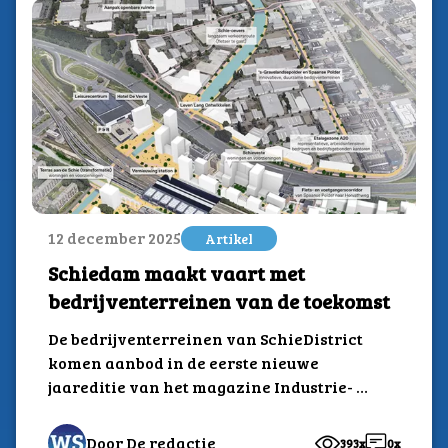
12 december 2025
Artikel
Schiedam maakt vaart met
bedrijventerreinen van de toekomst
De bedrijventerreinen van SchieDistrict
komen aanbod in de eerste nieuwe
jaareditie van het magazine Industrie- en
Bedrijventerreinen 2025/2026.De
volledige informatieve...
Door De redactie
393x
0x