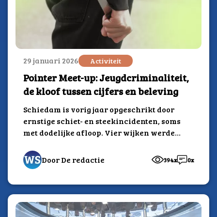
29 januari 2026
Activiteit
Pointer Meet-up: Jeugdcriminaliteit,
de kloof tussen cijfers en beleving
Schiedam is vorig jaar opgeschrikt door
ernstige schiet- en steekincidenten, soms
met dodelijke afloop. Vier wijken werden
tijdelijk als risicogebied aangewezen.
In...
Door De redactie
394x
0x