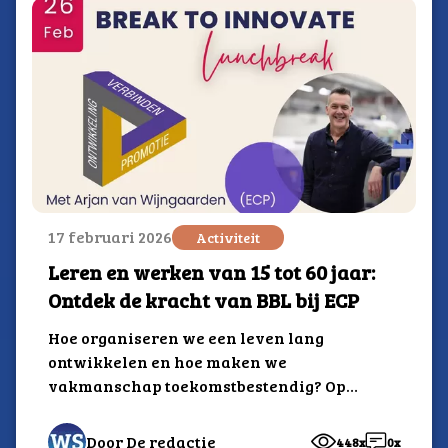
17 februari 2026
Activiteit
Leren en werken van 15 tot 60 jaar:
Ontdek de kracht van BBL bij ECP
Hoe organiseren we een leven lang
ontwikkelen en hoe maken we
vakmanschap toekomstbestendig? Op
donderdag 26 februari strijkt de
Break to Innovate lunchbreak...
Door De redactie
448x
0x