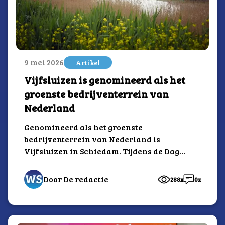
9 mei 2026
Artikel
Vijfsluizen is genomineerd als het
groenste bedrijventerrein van
Nederland
Genomineerd als het groenste
bedrijventerrein van Nederland is
Vijfsluizen in Schiedam. Tijdens de Dag
van Bedrijventerreinen is de winnaar
van 2026 bekend gemaakt.
Door De redactie
288x
0x