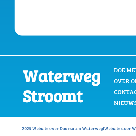
Waterweg
DOE ME
OVER O
Stroomt
CONTA
NIEUW
2025 Website over Duurzaam Waterweg
|
Website door W