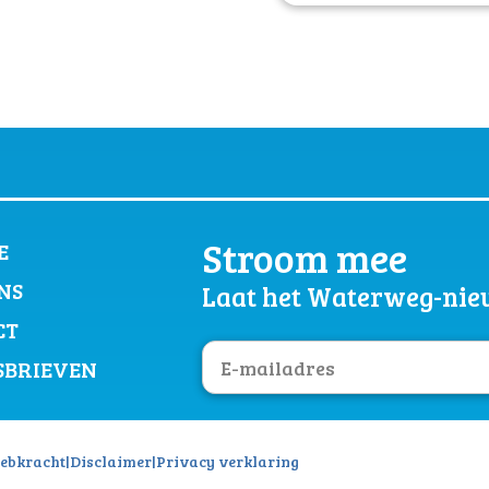
Stroom mee
E
NS
Laat het Waterweg-nieu
CT
SBRIEVEN
ebkracht
|
Disclaimer
|
Privacy verklaring