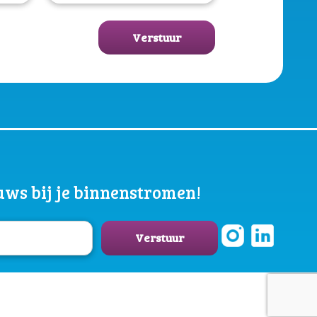
Verstuur
ws bij je binnenstromen!
Verstuur