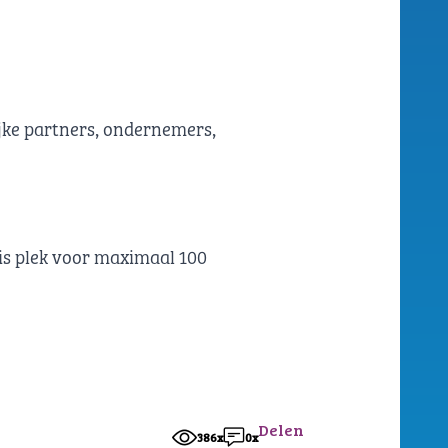
jke partners, ondernemers,
 is plek voor maximaal 100
Delen
386x
0x