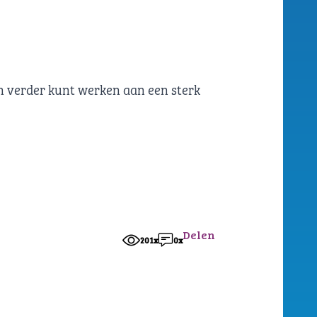
en verder kunt werken aan een sterk
Delen
201x
0x