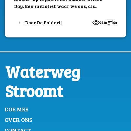
Day. Een initiatief waar we ons, als
groene buitenlocatie, natuurlijk achter
scharen!
Door De Polderij
221x
0x
Waterweg
Stroomt
DOE MEE
OVER ONS
CONTACT